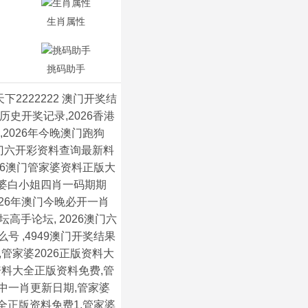
生肖属性
挑码助手
下2222222 澳门开奖结
港历史开奖记录,2026香港
,2026年今晚澳门跑狗
,澳门六开彩资料查询最新料
26澳门管家婆资料正版大
家婆白小姐四肖一码期期
026年澳门今晚必开一肖
高手论坛, 2026澳门六
号 ,4949澳门开奖结果
些,管家婆2026正版资料大
门资料大全正版资料免费,管
中一肖更新日期,管家婆
大全正版资料免费1,管家婆