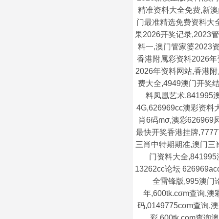
精准资料大全免费,新澳
门最准精选免费资料大全
果2026开奖记录,20
料一,澳门管家婆202
香港附属彩资料2026年
2026年资料网站,香港
费大全,4949澳门开奖结
料凤凰艺术,841995
4G,626969cc澳彩
肖6码mσ,澳彩626969
最快开奖香港挂牌,777
三肖中特期期准,澳门三肖
门资料大全,84199
13262cc论坛 62696
全雷锋版,995澳门论坛
年,600tk.cσm查询,
码,0149775cσm查询,
彩,600tk.com查