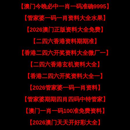
【澳门今晚必中一肖一码准确9995】
【管家婆一码一肖资料大全水果】
【2026澳门正版资料大全免费】
【二四六香港资料期期准】
【香港二四六开奖资料大全微厂一】
【二四六香港玄机资料大全】
【香港二四六开奖资料大全一】
【2026管家婆一码一肖资料】
【管家婆期期四肖四码中特管家】
【澳门一肖一码100准免费资料】
【2026澳门天天开好彩大全】