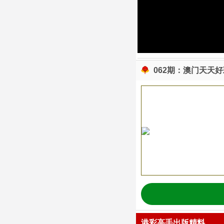
062期：澳门天天
港彩高手出版精料