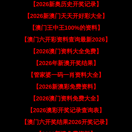
【2026新奥历史开奖记录】
【2026新澳门天天开好彩大全】
【澳门王中王100%的资料】
【澳门六开彩资料查询最新2026】
【2026澳门资料大全免费】
【2026年新澳开奖结果】
【管家婆一码一肖资料大全】
【2026新澳彩免费资料】
【2026澳门资料免费大全】
【2026澳彩开奖记录查询表】
【澳门六开奖结果2026开奖记录】